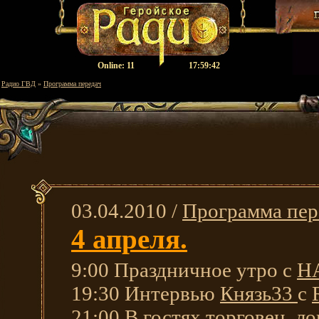
Оnline:
11
17:59:43
Радио ГВД
»
Программа передач
03.04.2010 /
Программа пер
4 апреля.
9:00 Праздничное утро с
H
19:30 Интервью
Князь33
с
21:00 В гостях торговец, л