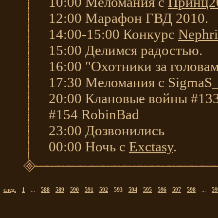
10:00 Меломания с
Принц2
12:00 Марафон ГВД 2010.
14:00-15:00 Конкурс
Nephri
15:00 Делимся радостью.
16:00 "Охотники за голова
17:30 Меломания с SigmaS
20:00 Клановые войны #13
#154 RobinBad
23:00 Дозвонились
00:00 Ночь с
Exctasy
.
след.
1
...
588
589
590
591
592
593
594
595
596
597
598
...
59