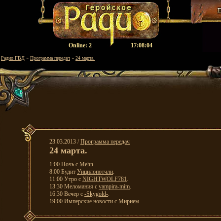
Оnline:
2
17:08:04
Радио ГВД
»
Программа передач
»
24 марта.
23.03.2013 /
Программа передач
24 марта.
1:00 Ночь с
Mehn
.
8:00 Будит
Уицилопотчли
.
11:00 Утро с
NIGHTWOLF781
.
13:30 Меломания с
vampira-mim
.
16:30 Вечер с
-Skygold-
.
19:00 Имперские новости с
Мирием
.