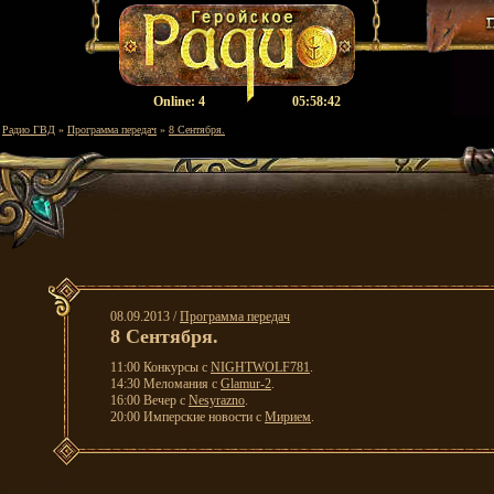
Оnline:
4
05:58:42
Радио ГВД
»
Программа передач
»
8 Cентября.
08.09.2013 /
Программа передач
8 Cентября.
11:00 Конкурсы с
NIGHTWOLF781
.
14:30 Меломания с
Glamur-2
.
16:00 Вечер с
Nesyrazno
.
20:00 Имперские новости с
Мирием
.