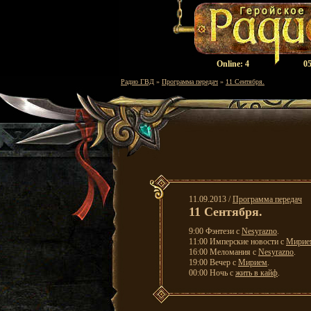
Оnline:
4
05
Радио ГВД
»
Программа передач
»
11 Cентября.
11.09.2013 /
Программа передач
11 Cентября.
9:00 Фэнтези с
Nesyrazno
.
11:00 Имперские новости с
Мирие
16:00 Меломания с
Nesyrazno
.
19:00 Вечер с
Мирием
.
00:00 Ночь с
жить в кайф
.