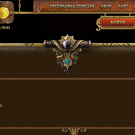
:59:03
м
.