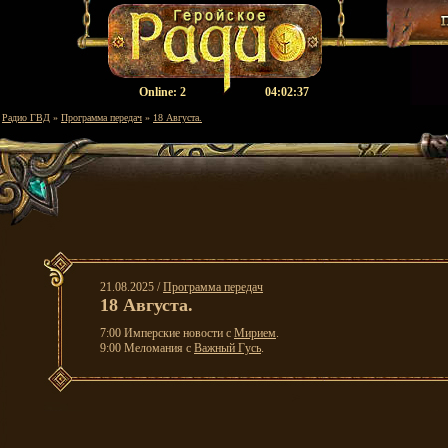
Оnline:
2
04:02:38
Радио ГВД
»
Программа передач
»
18 Августа.
21.08.2025 /
Программа передач
18 Августа.
7:00 Имперские новости с
Мирием
.
9:00 Меломания с
Важный Гусь
.