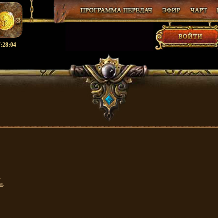
:28:04
.
м
.