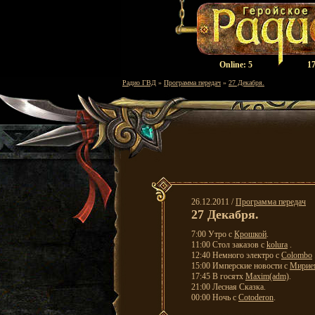
Оnline:
5
17
Радио ГВД
»
Программа передач
»
27 Декабря.
26.12.2011 /
Программа передач
27 Декабря.
7:00 Утро с
Крошкой
.
11:00 Стол заказов с
kolura
.
12:40 Немного электро с
Colombo
15:00 Имперские новости с
Мирие
17:45 В госятх
Maxim(adm)
.
21:00 Лесная Сказка.
00:00 Ночь с
Cotoderon
.