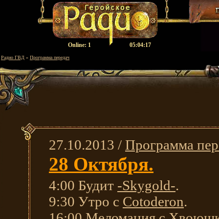
Оnline:
1
05:04:18
Радио ГВД
»
Программа передач
27.10.2013 /
Программа пер
28 Октября.
4:00 Будит
-Skygold-
.
9:30 Утро с
Cotoderon
.
16:00 Меломания с
Хвоюш