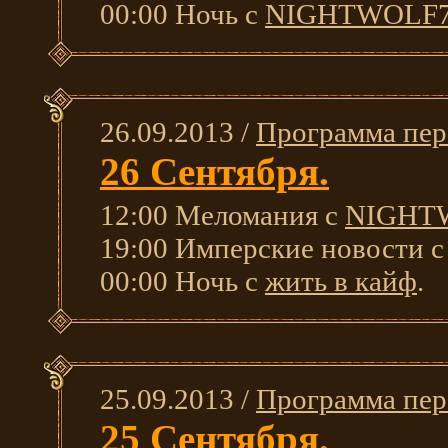
00:00 Ночь с
NIGHTWOLF7
26.09.2013 /
Программа пер
26 Cентября.
12:00 Меломания с
NIGHT
19:00 Имперские новости 
00:00 Ночь с
жить в кайф
.
25.09.2013 /
Программа пер
25 Cентября.