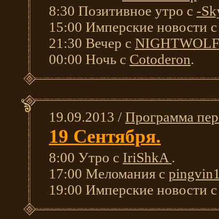
8:30 Позитивное утро с
-Sk
15:00 Имперские новости 
21:30 Вечер с
NIGHTWOLF
00:00 Ночь с
Cotoderon
.
19.09.2013 /
Программа пер
19 Cентября.
8:00 Утро с
IriShkA
.
17:00 Меломания с
pingvin
19:00 Имперские новости 