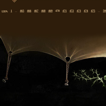
след.
1
...
465
466
467
468
469
470
471
472
473
474
475
...
59