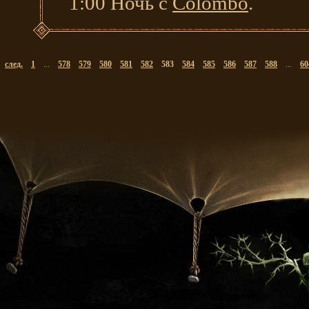
1:00 Ночь с
Colombo
.
след.
1
...
578
579
580
581
582
583
584
585
586
587
588
...
60