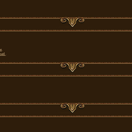
м
.
oatl
.