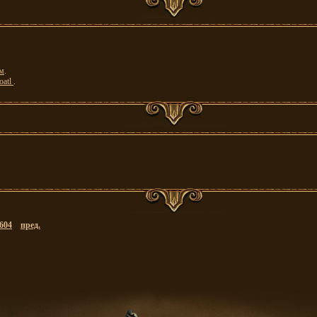
м
.
oatl
.
604
пред.