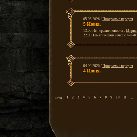
05.06.2026 /
Программа передач
5 Июня.
13:00 Имперские новости с
Мирие
22:00 Тематический вечер с
Kecalk
04.06.2026 /
Программа передач
4 Июня.
след.
1
2
3
4
5
6
7
8
9
10
11
...