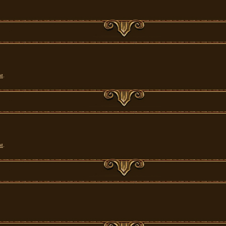
м
.
м
.