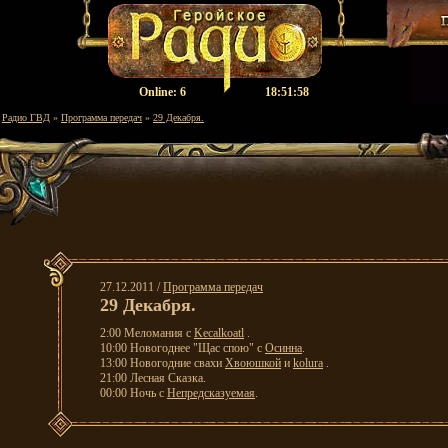
Оnline:
6
18:51:58
Радио ГВД
»
Программа передач
»
29 Декабря.
27.12.2011 /
Программа передач
29 Декабря.
2:00 Меломания с
Kecalkoatl
.
10:00 Новогоднее "Щас спою" с
Осинна
.
13:00 Новогодние свахи
Хвоюшкой
и
kolura
.
21:00 Лесная Сказка.
00:00 Ночь с
Непредсказуемая
.